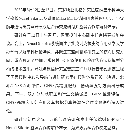
2025年8月12日至13日，克罗地亚扎格列克拉皮纳应用科学大
学校长
Nenad Sikirica
及讲师
Miksa Marko
访问国家授时中心，与导
航与通信研究室开展双边合作交流研讨并签署合作谅解备忘录。
研讨会于12日上午召开，国家授时中心副主任卢晓春参加会
议。会上，
Nenad Sikirica
系统阐述了扎戈列克拉皮纳应用科学大学
办学情况及学科建设特色，并聚焦其空间智能研究室的核心研究方
向，重点展示了空间异常环境下
GNSS
使用风险评估方法及模型分
析的技术应用。导航与通信研究室姜震工程师以报告形式系统呈现
了国家授时中心和导航与通信研究室在授时体系建设与演进、北
斗/
GNSS
监测评估、
GNSS
高精度服务、低轨增强等方面科研成
果。下午，双方分别就职工和学生交换派遣、
GNSS
监测评估、
GNSS
高精度服务应用及其数据分享等潜在合作议题进行深入讨
论。
研讨会结束之际，导航与通信研究室主任邹德财研究员与
Nenad Sikirica
签署合作谅解备忘录，为双方后续合作奠定基础。