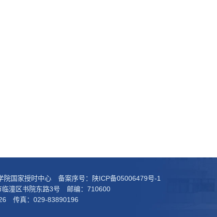
科学院国家授时中心 备案序号：
陕ICP备05006479号-1
临潼区书院东路3号 邮编：710600
26 传真：029-83890196