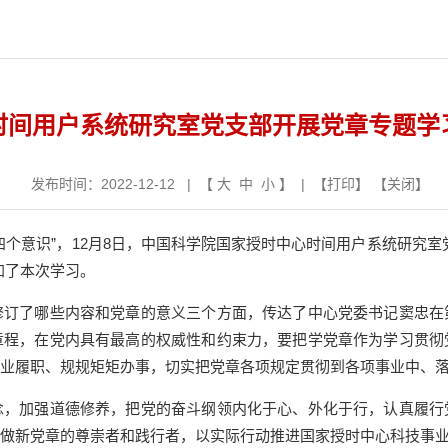
时间用户系统研究室党支部开展党章专题学
发布时间：2022-12-12 | 【
大
中
小
】 | 【
打印
】 【
关闭
】
四个意识”，12月8日，中国科学院国家授时中心时间用户系统研究
加了本次学习。
了哪些内容和党章的意义三个方面，传达了中心党委书记窦忠在
章程，在党内具有最高的权威性和约束力，要把学党章作为学习贯彻
业业履职、规规矩矩办事，切实把党章各项规定贯彻到各项事业中、
加强道德修养，把党的奋斗纲领内化于心、外化于行，认真履行
争做新党章的尊崇者和践行者，以实际行动推进国家授时中心科技事