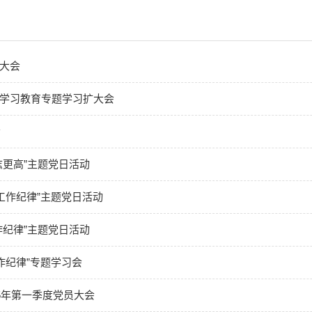
大会
学习教育专题学习扩大会
会
更高”主题党日活动
工作纪律”主题党日活动
纪律”主题党日活动
作纪律”专题学习会
5年第一季度党员大会