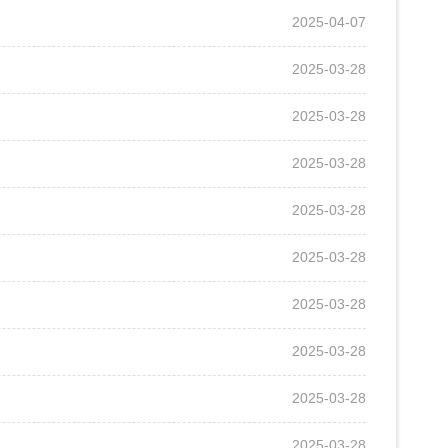
2025-04-07
2025-03-28
2025-03-28
2025-03-28
2025-03-28
2025-03-28
2025-03-28
2025-03-28
2025-03-28
2025-03-28