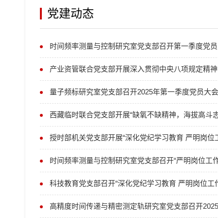
党建动态
时间频率测量与控制研究室党支部召开第一季度党员
产业资管联合党支部开展深入贯彻中央八项规定精神
量子频标研究室党支部召开2025年第一季度党员大
西藏临时联合党支部开展“缺氧不缺精神，海拔高斗志
授时部机关党支部开展“深化党纪学习教育 严明岗位
时间频率测量与控制研究室党支部召开“严明岗位工作
科技教育党支部召开“深化党纪学习教育 严明岗位工
高精度时间传递与精密测定轨研究室党支部召开202