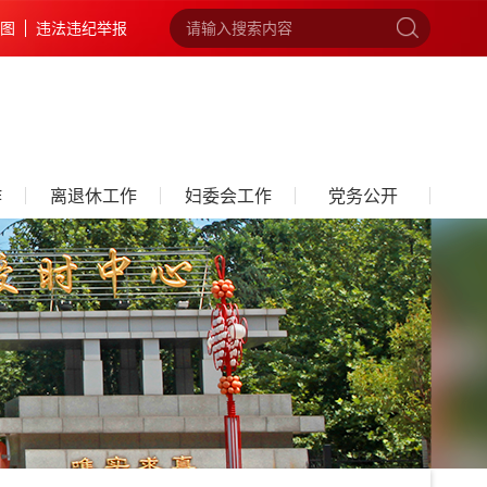
图
违法违纪举报
作
离退休工作
妇委会工作
党务公开