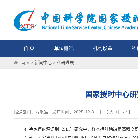
首 页
单位概况
机构设置
科
首页
>
新闻中心
>
科研进展
国家授时中心研
报送部门：导航室 发布时间：2025-12-31 | 【
大
中
小
】 |
在特定辐射源识别（SEI）研究中，样本标注稀缺是高精