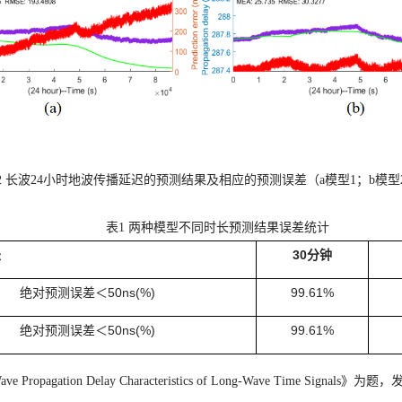
2 长波24小时地波传播延迟的预测结果及相应的预测误差（a模型1；b模型
表1 两种模型不同时长预测结果误差统计
30
长
分钟
50ns(%)
99.61%
绝对预测误差＜
50ns(%)
99.61%
绝对预测误差＜
ave Propagation Delay Characteristics of Long-Wave Time Signals》
为题，