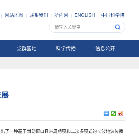
网站地图
联系我们
所内网
ENGLISH
中国科学院
|
|
|
|
|
党群园地
科学传播
信息公开
进展
提出了一种基于滑动窗口且带周期项和二次多项式的长波地波传播