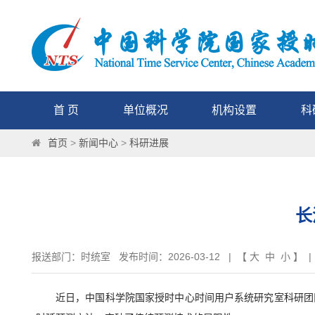
首 页
单位概况
机构设置
科
首页
>
新闻中心
>
科研进展
长
报送部门：时统室 发布时间：2026-03-12 | 【
大
中
小
】 |
近日，中国科学院国家授时中心时间用户系统研究室科研团