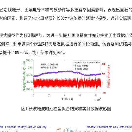
径沿线地形、土壤电导率和气象条件等多重复杂因素影响，表现出显著
影响因素，构建了包含周期项的长波地波传播时延数学模型，通过实际测
项式模型作为预测模型1，为进一步提升预测精度并充分挖掘历史数据价
态调整，利用这两个模型对7天延迟数据进行多时段预测。仿真及测试结果
幅提升至89.65%，统计结果详见表1。
图1 长波地波时延模型拟合结果和实测数据波形图