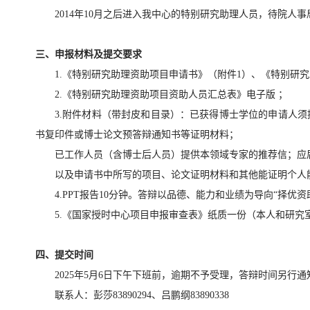
2014年10月之后进入我中心的特别研究助理人员，待院人事
三、申报材料及提交要求
1.《特别研究助理资助项目申请书》（附件1）、《特别研
2.《特别研究助理资助项目资助人员汇总表》电子版 ；
3.附件材料（带封皮和目录）：已获得博士学位的申请人
书复印件或博士论文预答辩通知书等证明材料；
已工作人员（含博士后人员）提供本领域专家的推荐信；应
以及申请书中所写的项目、论文证明材料和其他能证明个人
4.PPT报告10分钟。答辩以品德、能力和业绩为导向“择
5.《国家授时中心项目申报审查表》纸质一份（本人和研究
四、提交时间
2025年5月6日下午下班前，逾期不予受理，答辩时间另行
联系人：彭莎83890294、吕鹏纲83890338