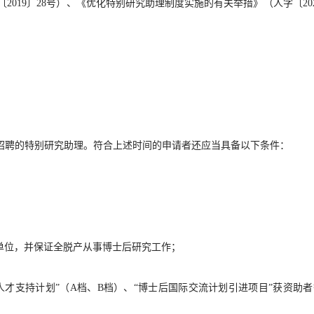
019〕28号）、《优化特别研究助理制度实施的有关举措》（人字〔202
4年10月招聘的特别研究助理。符合上述时间的申请者还应当具备以下条件：
单位，并保证全脱产从事博士后研究工作；
人才支持计划”（A档、B档）、“博士后国际交流计划引进项目”获资助