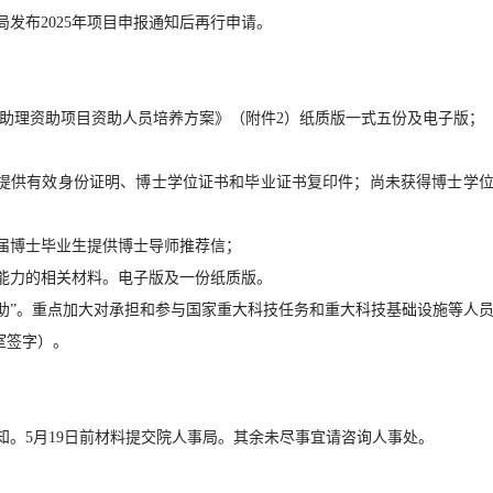
局发布2025年项目申报通知后再行申请。
究助理资助项目资助人员培养方案》（附件2）纸质版一式五份及电子版；
须提供有效身份证明、博士学位证书和毕业证书复印件；尚未获得博士学
届博士毕业生提供博士导师推荐信；
能力的相关材料。电子版及一份纸质版。
优资助”。重点加大对承担和参与国家重大科技任务和重大科技基础设施等人
室签字）。
通知。5月19日前材料提交院人事局。其余未尽事宜请咨询人事处。