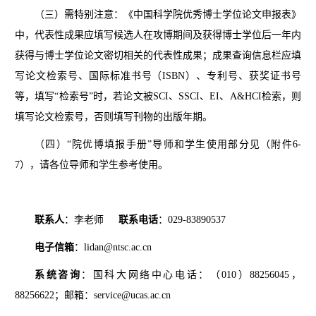
（三）需特别注意：《中国科学院优秀博士学位论文申报表》
中，代表性成果应填写候选人在攻博期间及获得博士学位后一年内
获得与博士学位论文密切相关的代表性成果；成果查询信息栏应填
写论文检索号、国际标准书号（ISBN）、专利号、获奖证书号
等，填写“检索号”时，若论文被SCI、SSCI、EI、A&HCI检索，则
填写论文检索号，否则填写刊物的出版年期。
（四）“院优博填报手册”导师和学生使用部分见（附件6-
7），请各位导师和学生参考使用。
联
系
人
：李老师
联系电话
：
029-83890537
电子信箱
：lidan@ntsc.ac.cn
系统咨询
：国科大网络中心电话：（010）88256045，
88256622；
邮
箱：
service@ucas.ac.cn