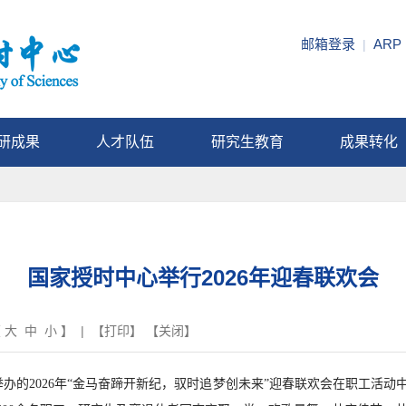
邮箱登录
ARP
|
研成果
人才队伍
研究生教育
成果转化
国家授时中心举行2026年迎春联欢会
【
大
中
小
】 | 【
打印
】 【
关闭
】
举办的2026年“金马奋蹄开新纪，驭时追梦创未来”迎春联欢会在职工活