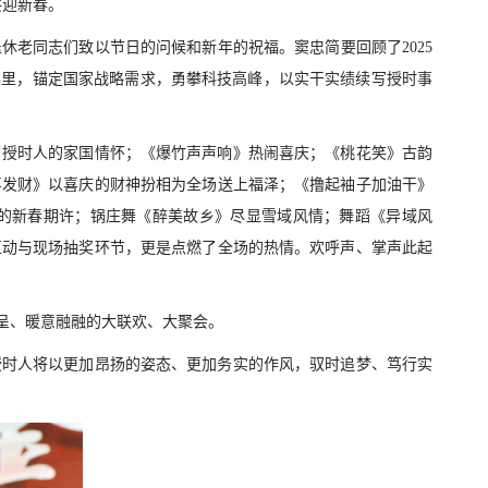
共迎新春。
休老同志们致以节日的问候和新年的祝福。窦忠简要回顾了2025
年里，锚定国家战略需求，勇攀科技高峰，以实干实绩续写授时事
了授时人的家国情怀；《爆竹声声响》热闹喜庆；《桃花笑》古韵
喜发财》以喜庆的财神扮相为全场送上福泽；《撸起袖子加油干》
满的新春期许；锅庄舞《醉美故乡》尽显雪域风情；舞蹈《异域风
互动与现场抽奖环节，更是点燃了全场的热情。欢呼声、掌声此起
呈、暖意融融的大联欢、大聚会。
授时人将以更加昂扬的姿态、更加务实的作风，驭时追梦、笃行实