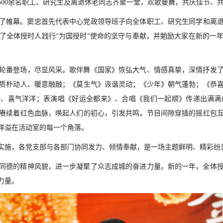
00余名职工、研究生及离退休老同志齐聚一堂，欢歌曼舞，共庆佳节、
开了帷幕。窦忠首先代表中心党政领导班子向全体职工、研究生同学和离退
了全体授时人践行“为国授时”使命的坚守与奉献，并勉励大家在新的一
轮番登场，尽显风采。歌伴舞《国家》恢弘大气、情感真挚，深情抒发
质朴动人、暖意融融；《莫生气》诙谐灵动；《少年》朝气蓬勃；《恭
动欢快、喜气洋洋；表演唱《好运全都来》、合唱《我们一起顺》传递出满
赓续着红色血脉，唤起人们的初心，引发共鸣。节目间隙穿插的摇红包
洋溢在活动室的每一个角落。
实施，各党支部与各部门协同发力、倾情奉献，是一场主题鲜明、精彩纷
同德的精神风貌，进一步凝聚了众志成城的奋进力量。新的一年，全体
力量。