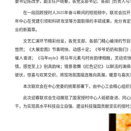
委书记陈改学，副主任卢晓春，各党支部书记、各部门负责人与5
在一段回顾授时人2025年奋斗瞬间的短视频中，联欢会拉
年中心在党建引领和科研攻坚等方面取得的丰硕成果，充分肯定
业的新篇章。
文艺汇演环节精彩纷呈，各党支部、各部门精心编排的节目
悠然；《大展宏图》节奏明快、动感十足；《爷爷奶奶和我们》
催人奋进；《马年style》将马年元素与时尚韵律相融，灵
情，感觉至上》别具韵味；情景歌舞《红色记忆》以鲜活的演绎
彼伏，惊喜与欢笑交织，将现场氛围接连推向高潮，暖意与喜庆
本次联欢会在中心党委的统筹部署下，由中心工会精心组织
此次迎春联欢会生动展现了国家授时中心人砥砺奋进、同心
干，为实现高水平科技自立自强、建设科技强国贡献坚实的授时