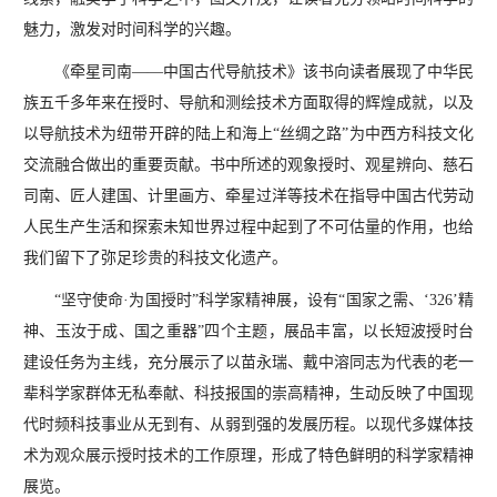
魅力，激发对时间科学的兴趣。
《牵星司南——中国古代导航技术》该书向读者展现了中华民
族五千多年来在授时、导航和测绘技术方面取得的辉煌成就，以及
以导航技术为纽带开辟的陆上和海上“丝绸之路”为中西方科技文化
交流融合做出的重要贡献。书中所述的观象授时、观星辨向、慈石
司南、匠人建国、计里画方、牵星过洋等技术在指导中国古代劳动
人民生产生活和探索未知世界过程中起到了不可估量的作用，也给
我们留下了弥足珍贵的科技文化遗产。
“坚守使命·为国授时”科学家精神展，设有“国家之需、‘326’精
神、玉汝于成、国之重器”四个主题，展品丰富，以长短波授时台
建设任务为主线，充分展示了以苗永瑞、戴中溶同志为代表的老一
辈科学家群体无私奉献、科技报国的崇高精神，生动反映了中国现
代时频科技事业从无到有、从弱到强的发展历程。以现代多媒体技
术为观众展示授时技术的工作原理，形成了特色鲜明的科学家精神
展览。