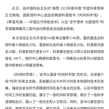
近日，由中国科协主办的“典赞·2023科普中国”年度科普榜单
正式揭晓，国家授时中心选送的两部科普图书《时间科学馆》、
《牵星司南——中国古代导航技术》以及“坚守使命·为国授时”科
学家精神展共三部作品均荣登该活动提名榜单。
本次活动主办方共收到184家单位推荐1746项，最终遴选出科
研科普人物提名20位、基层和社会科普人物提名20位、科普图书提
名20部、科普影视片提名10个、科普展览提名10项以及科普短视频
提名 100个。授时中心两部科普图书、一项展览分别荣列20部提名
图书榜单和10项展览榜单。
《时间科学馆》，该书以漫游“时间科学馆”的形式，向读者介
绍“时间”的来龙去脉，系统展示古今中外计时技术和授时技术的发
展，描绘信息化时代高精度时间在各行各业的应用，以及中国现代
时间工作的发展历程。展示了一些时间科学原理，揭示了一些科学
道理和启示，融入了一些历史和人文知识。同时，该书以展览馆为
线索，融美学于科学之中，图文并茂，让读者充分领略时间科学的