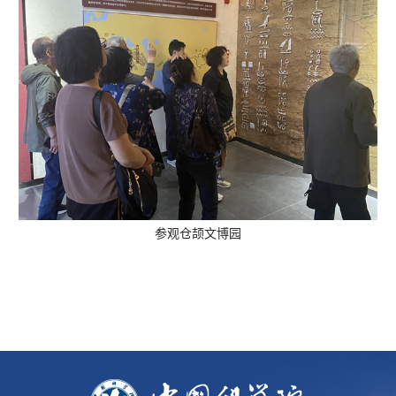
参观
仓颉文博园