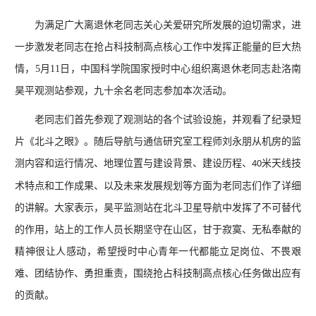
为满足广大离退休老同志关心关爱研究所发展的迫切需求，进
一步激发老同志在抢占科技制高点核心工作中发挥正能量的巨大热
情，5月11日，中国科学院国家授时中心组织离退休老同志赴洛南
昊平观测站参观，九十余名老同志参加本次活动。
老同志们首先参观了观测站的
各个试验设施，并观看了纪录短
片《北斗之眼》。随后导航与通信研究室工程师刘永朋从机房的监
测内容和运行情况、地理位置与建设背景、建设历程、
米天线技
40
术特点和工作成果、以及未来发展规划等方面为老同志们作了详细
的讲解。大家表示，昊平监测站在北斗卫星导航中发挥了不可替代
的作用，站上的工作人员长期坚守在山区，甘于寂寞、无私奉献的
精神很让人感动，希望授时中心青年一代都能立足岗位、不畏艰
难、团结协作、勇担重责，围绕抢占科技制高点核心任务做出应有
的贡献。