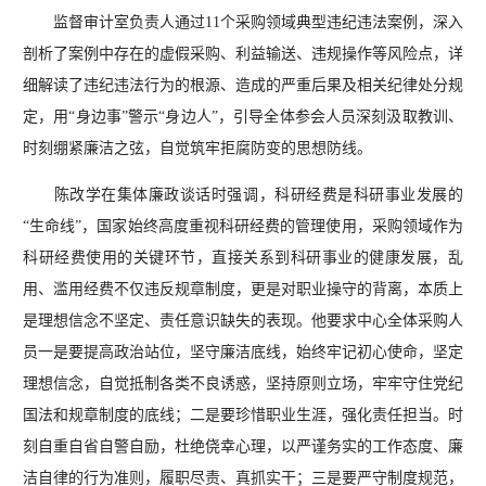
监督审计室负责人通过11个采购领域典型违纪违法案例，深入
剖析了案例中存在的虚假采购、利益输送、违规操作等风险点，详
细解读了违纪违法行为的根源、造成的严重后果及相关纪律处分规
定，用“身边事”警示“身边人”，引导全体参会人员深刻汲取教训、
时刻绷紧廉洁之弦，自觉筑牢拒腐防变的思想防线。
陈改学在集体廉政谈话时强调，科研经费是科研事业发展的
“生命线”，国家始终高度重视科研经费的管理使用，采购领域作为
科研经费使用的关键环节，直接关系到科研事业的健康发展，乱
用、滥用经费不仅违反规章制度，更是对职业操守的背离，本质上
是理想信念不坚定、责任意识缺失的表现。他要求中心全体采购人
员一是要提高政治站位，坚守廉洁底线，始终牢记初心使命，坚定
理想信念，自觉抵制各类不良诱惑，坚持原则立场，牢牢守住党纪
国法和规章制度的底线；二是要珍惜职业生涯，强化责任担当。时
刻自重自省自警自励，杜绝侥幸心理，以严谨务实的工作态度、廉
洁自律的行为准则，履职尽责、真抓实干；三是要严守制度规范，