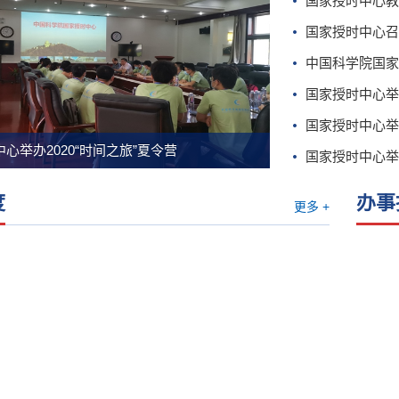
国家授时中心教
国家授时中心
国家授时中心举
心举办2020“时间之旅”夏令营
度
办事
更多 +