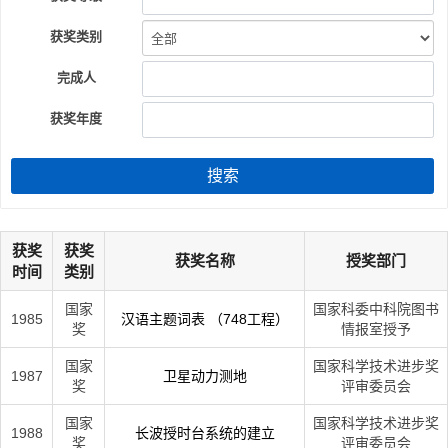
获奖类别
完成人
获奖年度
搜索
获奖
获奖
获奖名称
授奖部门
时间
类别
国家
国家科委中科院图书
1985
汉语主题词表 （748工程）
奖
情报室授予
国家
国家科学技术进步奖
1987
卫星动力测地
奖
评审委员会
国家
国家科学技术进步奖
1988
长波授时台系统的建立
奖
评审委员会