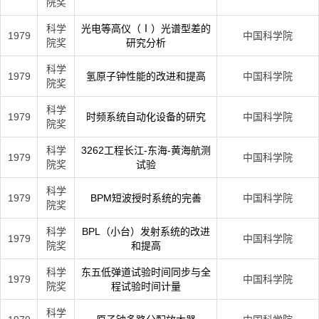
院奖
科学
光电等高仪（Ⅰ）光谱型差的
1979
中国科学院
院奖
研究分析
科学
1979
氢原子钟性能的改进和提高
中国科学院
院奖
科学
1979
时频系统自动化设备的研究
中国科学院
院奖
科学
3262工程长江-东海-黄海航测
1979
中国科学院
院奖
试验
科学
1979
BPM短波授时系统的完善
中国科学院
院奖
科学
BPL（小台）发射系统的改进
1979
中国科学院
院奖
和提高
科学
东五低弹道试验时间同步与全
1979
中国科学院
院奖
程试验时间计量
科学