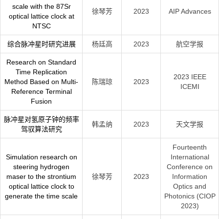
scale with the 87Sr
徐琴芳
2023
AIP Advances
optical lattice clock at
NTSC
综合脉冲星时研究进展
杨廷高
2023
航空学报
Research on Standard
Time Replication
2023 IEEE
Method Based on Multi-
陈瑞琼
2023
ICEMI
Reference Terminal
Fusion
脉冲星对氢原子钟的频率
韩孟纳
2023
天文学报
驾驭算法研究
Fourteenth
Simulation research on
International
steering hydrogen
Conference on
maser to the strontium
徐琴芳
2023
Information
optical lattice clock to
Optics and
generate the time scale
Photonics (CIOP
2023)