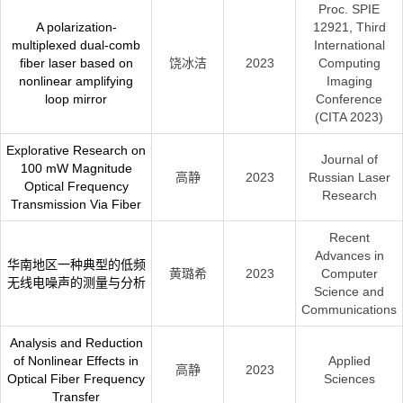
Proc. SPIE
A polarization-
12921, Third
multiplexed dual-comb
International
fiber laser based on
饶冰洁
2023
Computing
nonlinear amplifying
Imaging
loop mirror
Conference
(CITA 2023)
Explorative Research on
Journal of
100 mW Magnitude
高静
2023
Russian Laser
Optical Frequency
Research
Transmission Via Fiber
Recent
Advances in
华南地区一种典型的低频
黄璐希
2023
Computer
无线电噪声的测量与分析
Science and
Communications
Analysis and Reduction
of Nonlinear Effects in
Applied
高静
2023
Optical Fiber Frequency
Sciences
Transfer