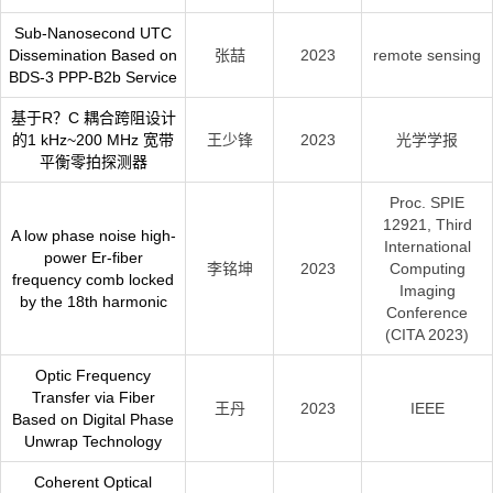
Sub-Nanosecond UTC
Dissemination Based on
张喆
2023
remote sensing
BDS-3 PPP-B2b Service
基于R？C 耦合跨阻设计
的1 kHz~200 MHz 宽带
王少锋
2023
光学学报
平衡零拍探测器
Proc. SPIE
12921, Third
A low phase noise high-
International
power Er-fiber
李铭坤
2023
Computing
frequency comb locked
Imaging
by the 18th harmonic
Conference
(CITA 2023)
Optic Frequency
Transfer via Fiber
王丹
2023
IEEE
Based on Digital Phase
Unwrap Technology
Coherent Optical