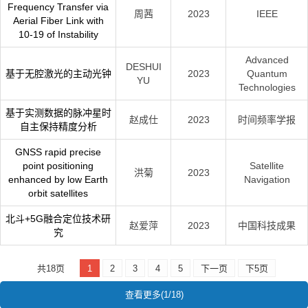
Frequency Transfer via
周茜
2023
IEEE
Aerial Fiber Link with
10-19 of Instability
Advanced
DESHUI
基于无腔激光的主动光钟
2023
Quantum
YU
Technologies
基于实测数据的脉冲星时
赵成仕
2023
时间频率学报
自主保持精度分析
GNSS rapid precise
point positioning
Satellite
洪菊
2023
enhanced by low Earth
Navigation
orbit satellites
北斗+5G融合定位技术研
赵爱萍
2023
中国科技成果
究
共18页
1
2
3
4
5
下一页
下5页
查看更多(1/18)