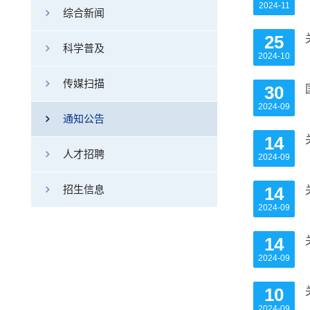
2024-11
综合新闻
25
科学普及
2024-10
传媒扫描
30
2024-09
通知公告
14
人才招聘
2024-09
招生信息
14
2024-09
14
2024-09
10
2024-09