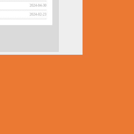
2024-04-30
2024-02-23